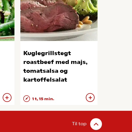
Kuglegrillstegt
roastbeef med majs,
tomatsalsa og
kartoffelsalat
1 t, 15 min.
Til top