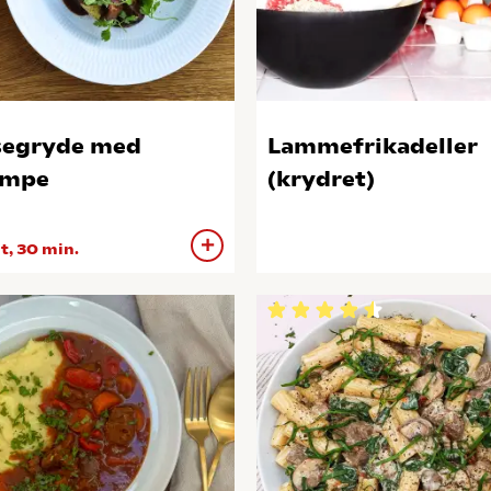
segryde med
Lammefrikadeller
ampe
(krydret)
 t, 30 min.