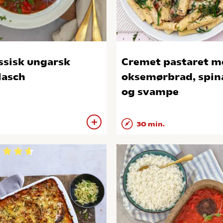
ssisk ungarsk
Cremet pastaret m
lasch
oksemørbrad, spin
og svampe
30 min.