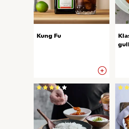
Kung Fu
Kla
gul