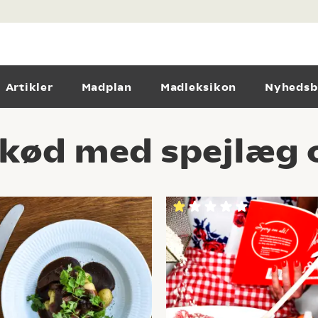
Artikler
Madplan
Madleksikon
Nyhedsb
kød med spejlæg 