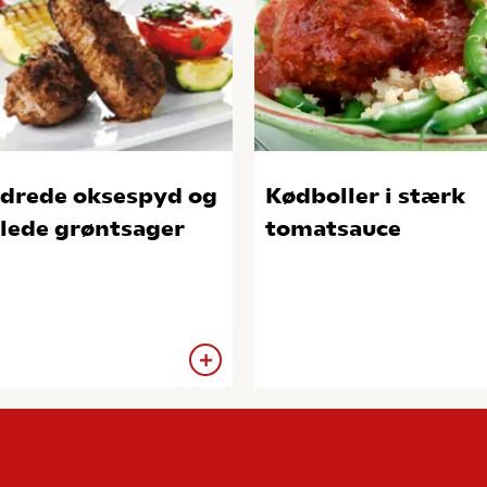
drede oksespyd og
Kødboller i stærk
llede grøntsager
tomatsauce