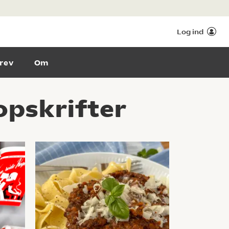
Log ind
rev
Om
opskrifter