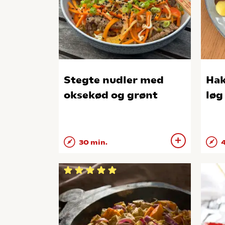
Stegte nudler med
Hak
oksekød og grønt
løg
30 min.
4