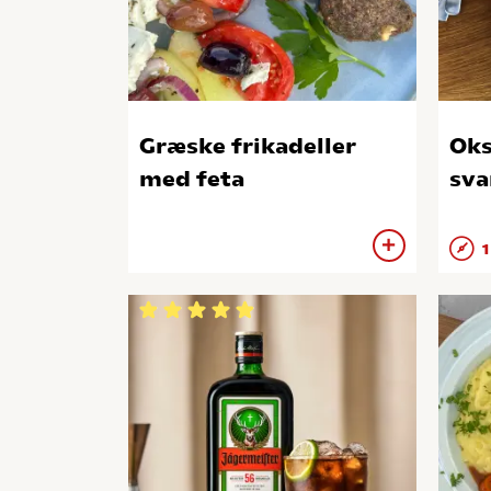
Græske frikadeller
Ok
med feta
sv
1