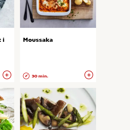
 i
Moussaka
30 min.