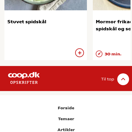
Stuvet spidskål
Mormor frikad
spidskål og so
30 min.
Til top
Forside
Temaer
Artikler