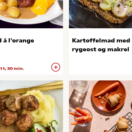
 á l’orange
Kartoffelmad med
rygeost og makrel
1 t, 30 min.