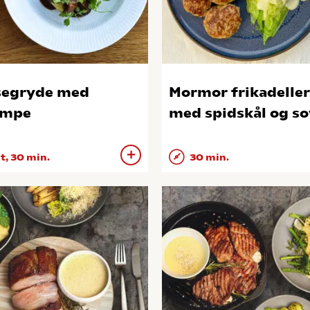
segryde med
Mormor frikadeller
ampe
med spidskål og so
 t, 30 min.
30 min.