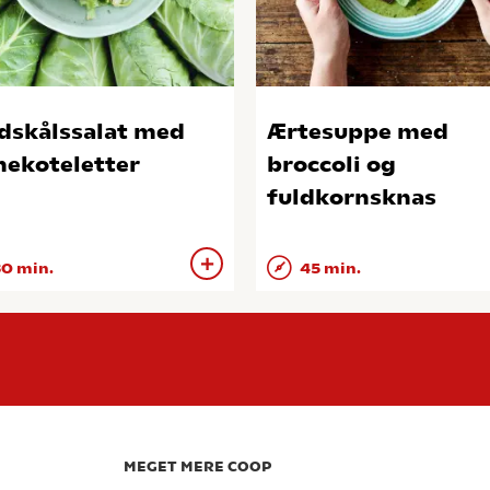
dskålssalat med
Ærtesuppe med
nekoteletter
broccoli og
fuldkornsknas
0 min.
45 min.
MEGET MERE COOP