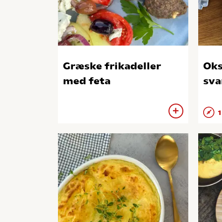
Græske frikadeller
Ok
med feta
sv
1