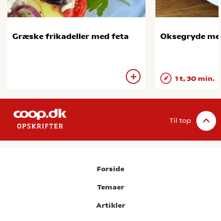
Græske frikadeller med feta
Oksegryde me
1 t, 30 min.
Til top
Forside
Temaer
Artikler