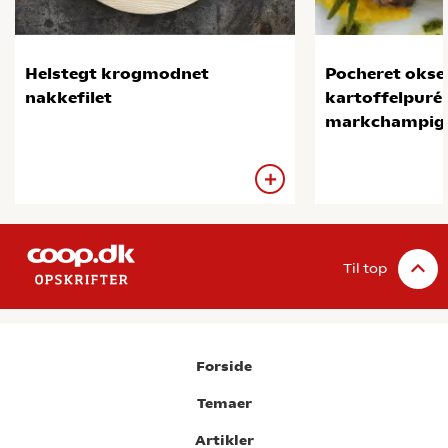
Helstegt krogmodnet
Pocheret okse
nakkefilet
kartoffelpuré
markchampig
Til top
Forside
Temaer
Artikler