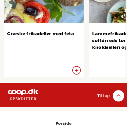
Græske frikadeller med feta
Lammefrikade
soltørrede tom
knoldselleri o
Til top
Forside