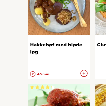
Hakkebøf med bløde
Glu
løg
45 min.