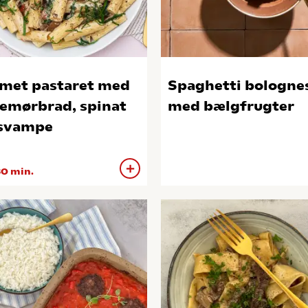
met pastaret med
Spaghetti bologne
emørbrad, spinat
med bælgfrugter
svampe
0 min.