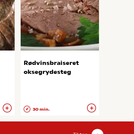
Rødvinsbraiseret
oksegrydesteg
30 min.