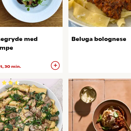
segryde med
Beluga bolognese
ampe
 t, 30 min.