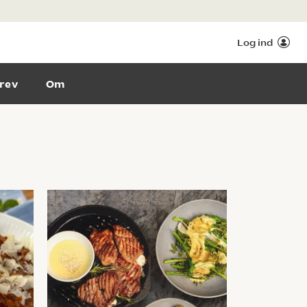
Log ind
rev
Om