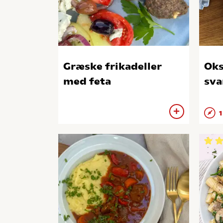
Græske frikadeller
Ok
med feta
sv
1