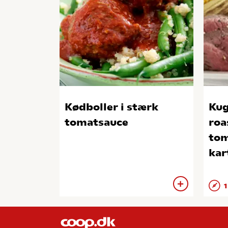
Kødboller i stærk
Kug
tomatsauce
roa
tom
kar
1