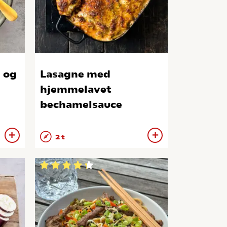
 og
Lasagne med
hjemmelavet
bechamelsauce
2 t