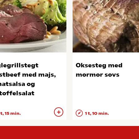
legrillstegt
Oksesteg med
stbeef med majs,
mormor sovs
atsalsa og
toffelsalat
 t, 15 min.
1 t, 10 min.