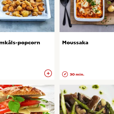
mkåls-popcorn
Moussaka
30 min.