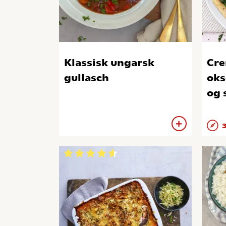
Klassisk ungarsk
Cre
gullasch
oks
og 
3