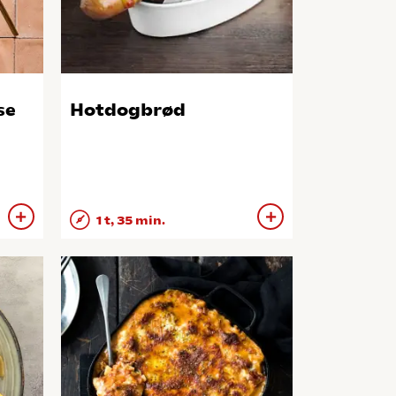
se
Hotdogbrød
1 t, 35 min.