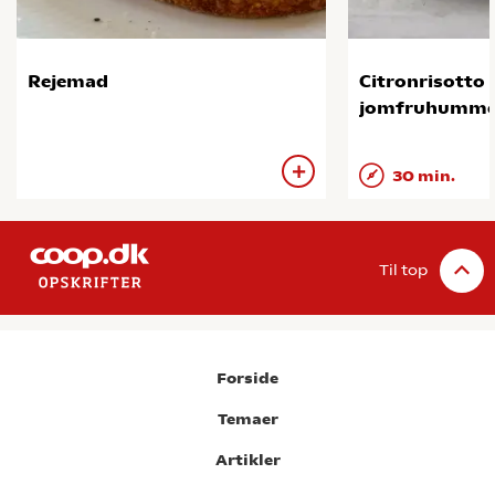
Rejemad
Citronrisotto
jomfruhumme
30 min.
Til top
Forside
Temaer
Artikler