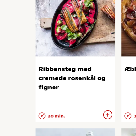
Ribbensteg med
Æbl
cremede rosenkål og
figner
20 min.
3