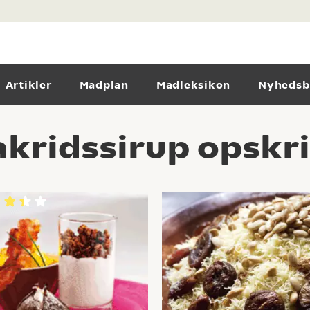
Artikler
Madplan
Madleksikon
Nyhedsb
akridssirup opskri