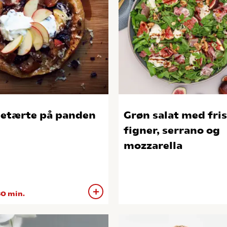
etærte på panden
Grøn salat med fri
figner, serrano og
mozzarella
0 min.