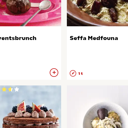
entsbrunch
Seffa Medfouna
1 t