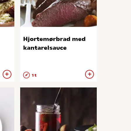
Hjortemørbrad med
kantarelsauce
1 t