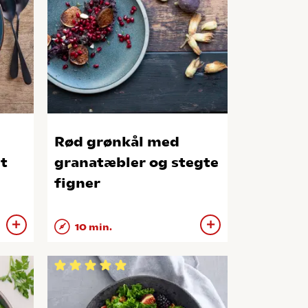
Rød grønkål med
gt
granatæbler og stegte
figner
10 min.