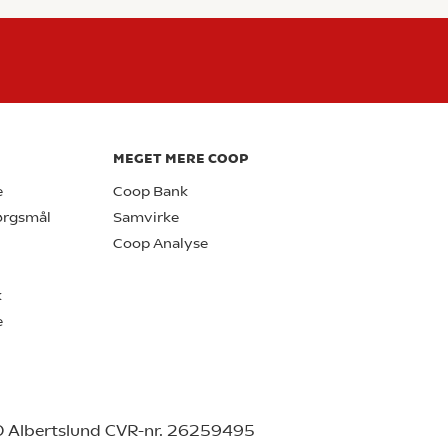
MEGET MERE COOP
e
Coop Bank
pørgsmål
Samvirke
Coop Analyse
k
e
0 Albertslund CVR-nr. 26259495