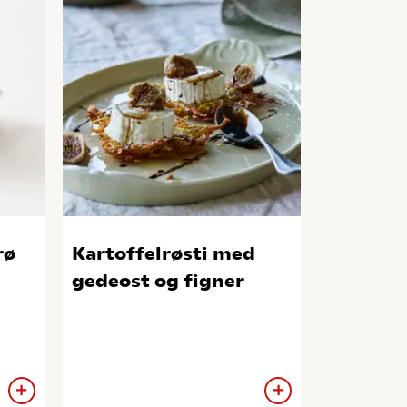
rø
Kartoffelrøsti med
gedeost og figner