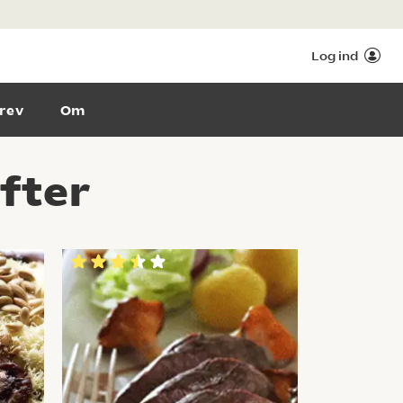
Log ind
rev
Om
fter