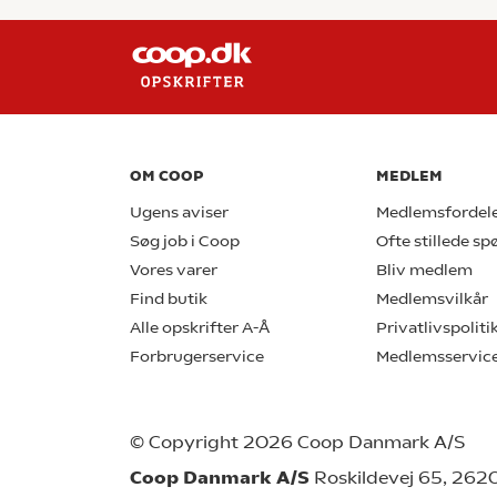
OM COOP
MEDLEM
Ugens aviser
Medlemsfordel
Søg job i Coop
Ofte stillede s
Vores varer
Bliv medlem
Find butik
Medlemsvilkår
Alle opskrifter A-Å
Privatlivspoliti
Forbrugerservice
Medlemsservic
© Copyright 2026 Coop Danmark A/S
Coop Danmark A/S
Roskildevej 65, 262