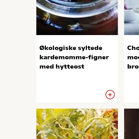
Økologiske syltede
Cho
kardemomme-figner
moc
med hytteost
bro