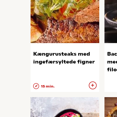
Kængurusteaks med
Bac
ingefærsyltede figner
med gedeost i 
fil
15 min.