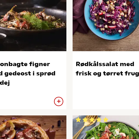
onbagte figner
Rødkålssalat med
sprød
frisk og tørret fru
odej