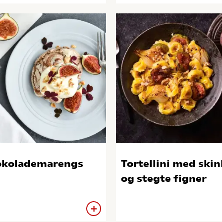
okolademarengs
Tortellini med ski
og stegte figner