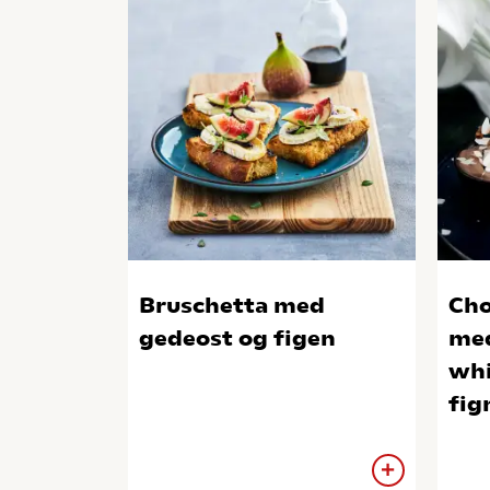
Bruschetta med
Ch
gedeost og figen
med
whi
fig