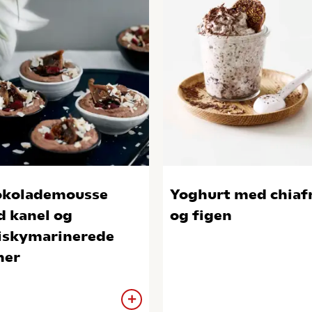
okolademousse
Yoghurt med chiaf
 kanel og
og figen
skymarinerede
ner