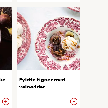
nke
Fyldte figner med
valnødder