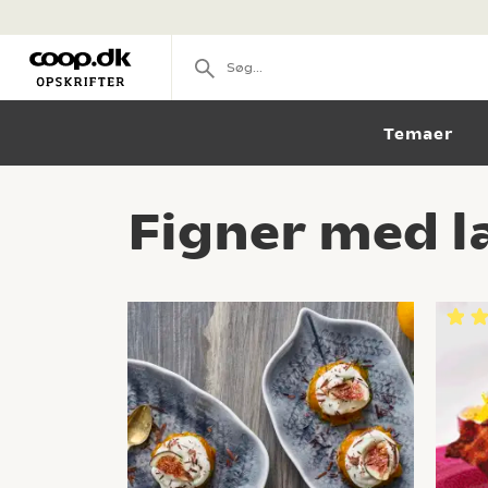
Temaer
Figner med l