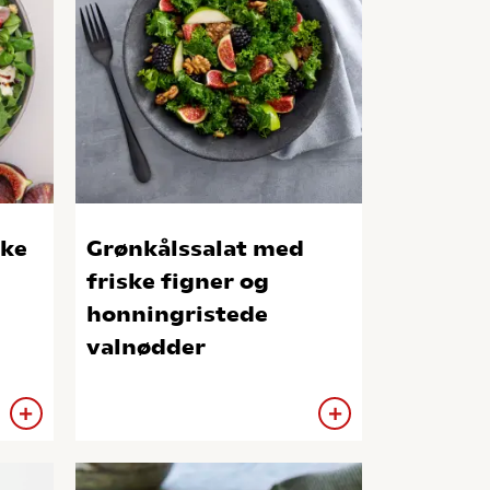
ske
Grønkålssalat med
friske figner og
honningristede
valnødder