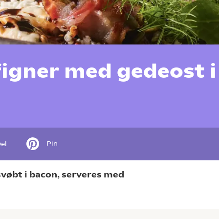
igner med gedeost i
Pin
el
svøbt i bacon, serveres med