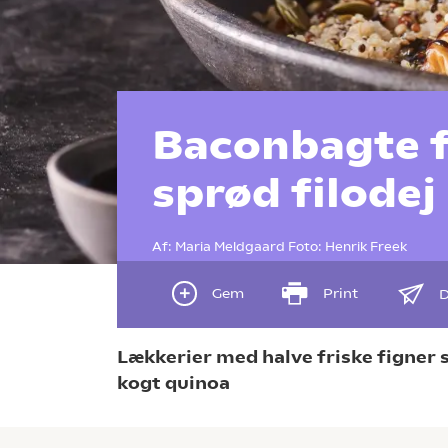
Baconbagte f
sprød filodej
Af:
Maria Meldgaard
Foto:
Henrik Freek
Gem
Print
D
Lækkerier med halve friske figner 
kogt quinoa