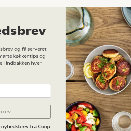
edsbrev
sbrev og få serveret
marte køkkentips og
e i indbakken hver
brev
e nyhedsbrev fra Coop