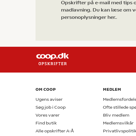
Opskrifter på e-mail med tips og
madlavning. Du kan læse om v
personoplysninger her.
.
OM COOP
MEDLEM
Ugens aviser
Medlemsfordel
Søg job i Coop
Ofte stillede s
Vores varer
Bliv medlem
Find butik
Medlemsvilkår
Alle opskrifter A-Å
Privatlivspoliti