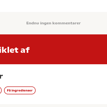
Endnu ingen kommentarer
klet af
r
Få ingredienser