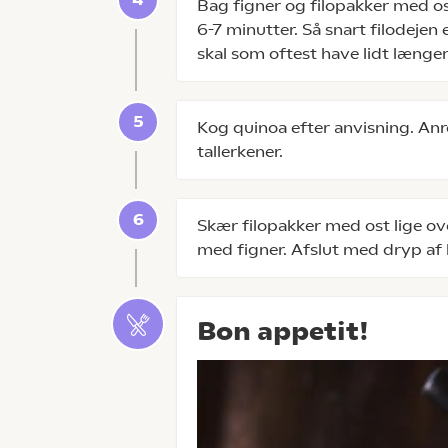
Bag figner og filopakker med os
6-7 minutter. Så snart filodejen 
skal som oftest have lidt længer
Kog quinoa efter anvisning. An
tallerkener.
Skær filopakker med ost lige o
med figner. Afslut med dryp af
Bon appetit!