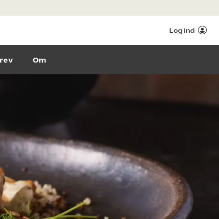
Log ind
rev
Om