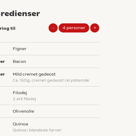
gredienser
-
4
personer
+
ring til
figner
ver
bacon
ver
mild cremet gedeost
Ca. 150g, cremet gedeost i krydderolie
filodej
2 ark filodej
olivenolie
quinoa
quinoa i blandede farver