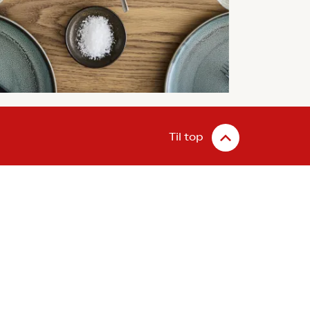
Til top