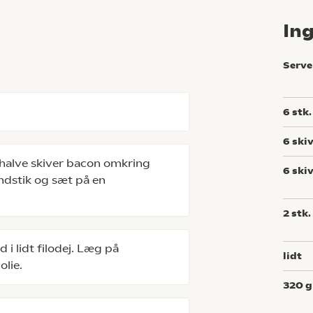
In
Serve
6
stk.
6
ski
 halve skiver bacon omkring
6
ski
ndstik og sæt på en
2
stk.
 i lidt filodej. Læg på
lidt
 olie.
320
g