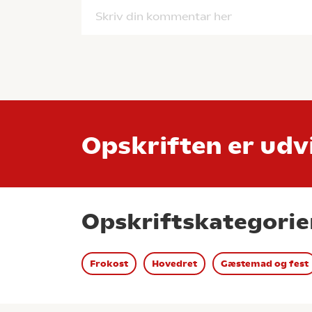
Skriv din kommentar her
Opskriften er udvi
Opskriftskategorie
Frokost
Hovedret
Gæstemad og fest