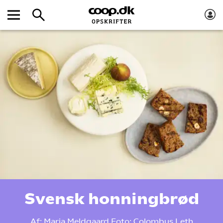
Svensk honningbrød
Af:
Maria Meldgaard
Foto:
Colombus Leth