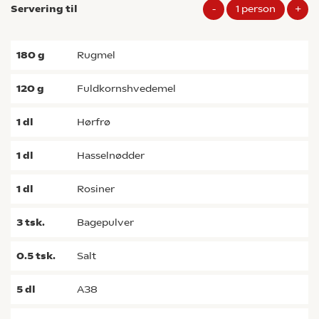
Servering til
-
1
person
+
180
g
rugmel
120
g
fuldkornshvedemel
1
dl
hørfrø
1
dl
hasselnødder
1
dl
rosiner
3
tsk.
bagepulver
0.5
tsk.
salt
5
dl
A38