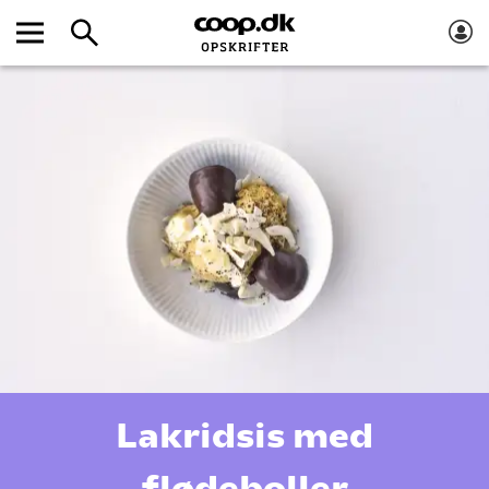
Lakridsis med
flødeboller