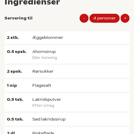
Ingredienser
Servering til
-
4
personer
+
2
stk.
æggeblommer
0.5
spsk.
ahornsirup
eller honning
2
spsk.
rørsukker
1
nip
flagesalt
0.5
tsk.
lakridspulver
Efter smag
0.5
tsk.
sød lakridssirup
2
dl
piskefløde