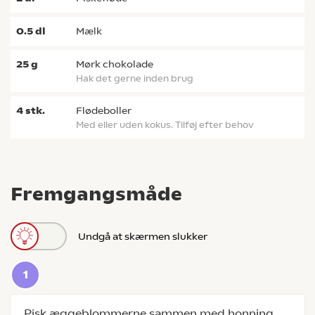
0.5
dl
mælk
25
g
mørk chokolade
Hak det gerne inden brug
4
stk.
Flødeboller
Med eller uden kokus. Tilføj efter behov
Fremgangsmåde
Undgå at skærmen slukker
Pisk æggeblommerne sammen med honning,