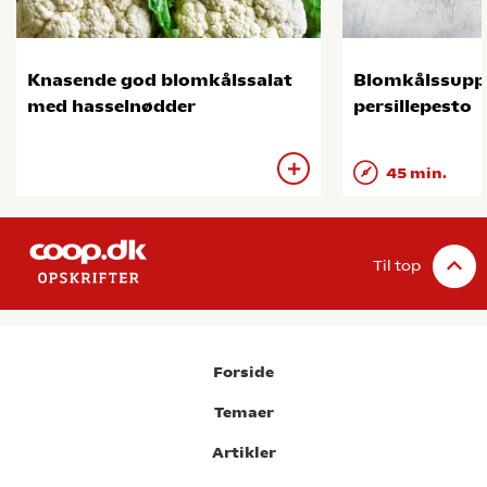
Knasende god blomkålssalat
Blomkålssupp
med hasselnødder
persillepesto
45 min.
Til top
Forside
Temaer
Artikler