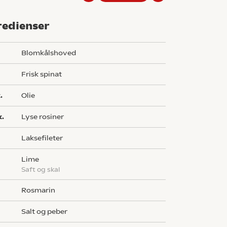
redienser
blomkålshoved
frisk spinat
.
olie
k.
lyse rosiner
laksefileter
lime
saft og skal
rosmarin
salt og peber