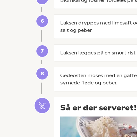
Blomkål og rosiner fordeles på 
Laksen dryppes med limesaft og
salt og peber.
Laksen lægges på en smurt rist o
Gedeosten moses med en gaffel 
syrnede fløde og peber.
Så er der serveret!