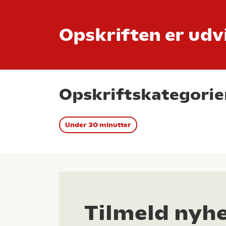
Opskriften er udvi
Opskriftskategorie
Under 30 minutter
Tilmeld nyh