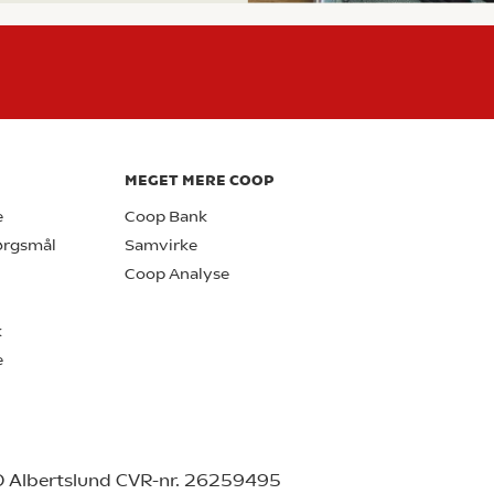
MEGET MERE COOP
e
Coop Bank
pørgsmål
Samvirke
Coop Analyse
k
e
0 Albertslund CVR-nr. 26259495