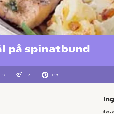
l på spinatbund
int
Pin
Del
In
Serve