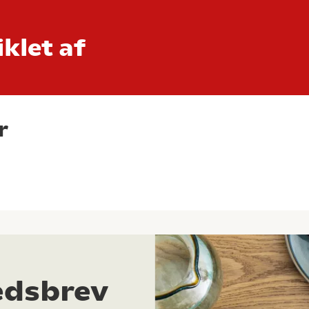
klet af
r
edsbrev