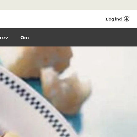
Log ind
rev
Om