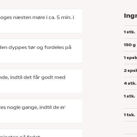
Ing
koges næsten møre i ca. 5 min. i
1
stk.
150
g
 den dyppes tør og fordeles på
1
spsk
2
sps
nde, indtil det får godt med
4
stk.
1
stk.
s nogle gange, indtil de er
1
tsk.