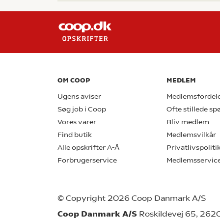
OM COOP
MEDLEM
Ugens aviser
Medlemsfordel
Søg job i Coop
Ofte stillede s
Vores varer
Bliv medlem
Find butik
Medlemsvilkår
Alle opskrifter A-Å
Privatlivspoliti
Forbrugerservice
Medlemsservic
© Copyright 2026 Coop Danmark A/S
Coop Danmark A/S
Roskildevej 65, 262