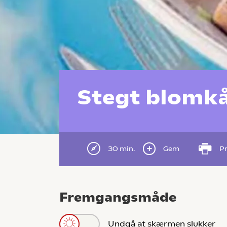
Stegt blomkå
30 min.
Gem
Pr
Fremgangsmåde
Undgå at skærmen slukker