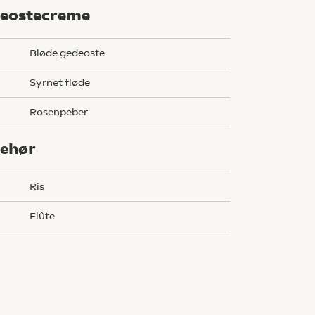
eostecreme
bløde gedeoste
syrnet fløde
rosenpeber
behør
g
ris
flûte