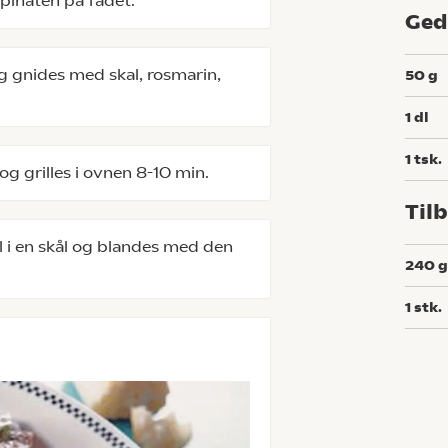
spinaten på fadet.
Ged
 gnides med skal, rosmarin,
50
g
1
dl
1
tsk.
g grilles i ovnen 8-10 min.
Til
i en skål og blandes med den
240
1
stk.