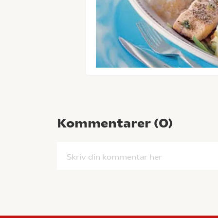
Kommentarer (
0
)
Skriv din kommentar her