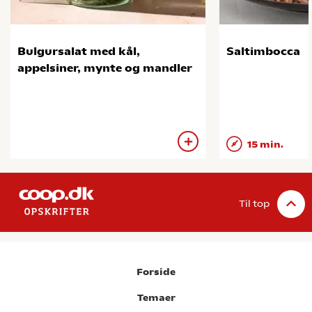
Bulgursalat med kål,
Saltimbocca
appelsiner, mynte og mandler
15 min.
Til top
Forside
Temaer