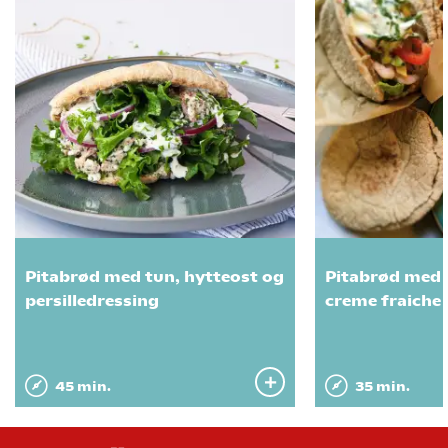
Pitabrød med tun, hytteost og
Pitabrød med 
persilledressing
creme fraiche
45 min.
35 min.