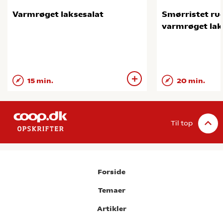
Varmrøget laksesalat
Smørristet r
varmrøget lak
15 min.
20 min.
Til top
Forside
Temaer
Artikler