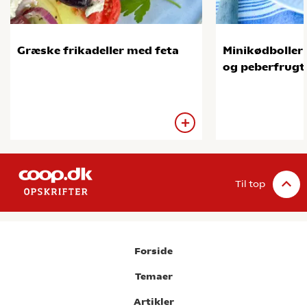
Græske frikadeller med feta
Minikødboller
og peberfrugt
Til top
Forside
Temaer
Artikler