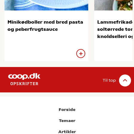
Minikødboller med bred pasta
Lammefrikade
og peberfrugtsauce
soltørrede tom
knoldselleri o
Til top
Forside
Temaer
Artikler