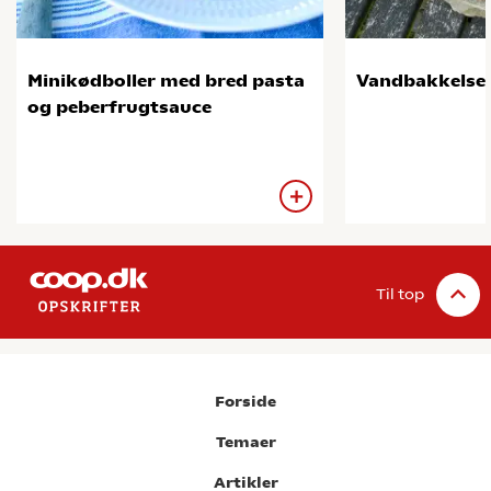
Minikødboller med bred pasta
Vandbakkels
og peberfrugtsauce
Til top
Forside
Temaer
Artikler