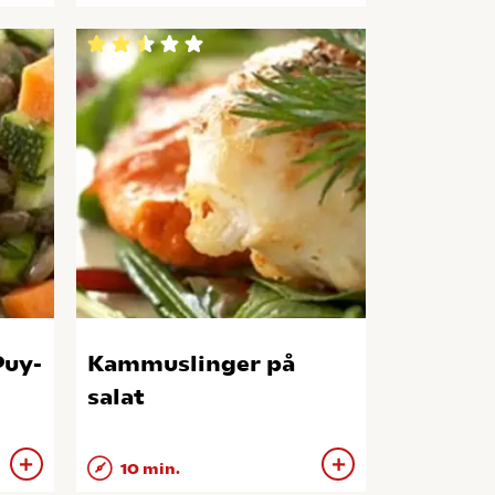
Puy-
Kammuslinger på
salat
10 min.