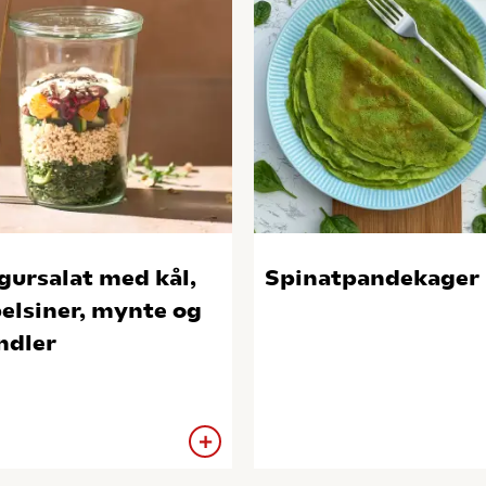
gursalat med kål,
Spinatpandekager
elsiner, mynte og
ndler