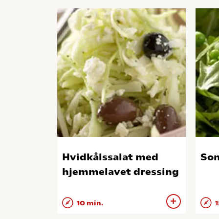
Hvidkålssalat med
Som
hjemmelavet dressing
10 min.
1