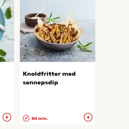
Knoldfritter med
sennepsdip
50 min.