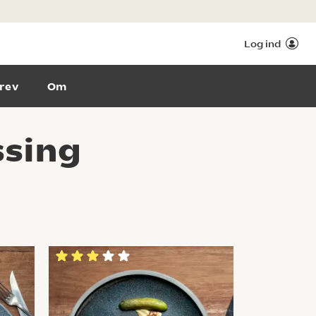
Log ind
rev
Om
ssing