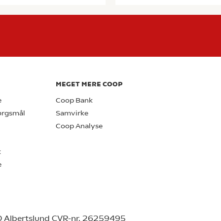
MEGET MERE COOP
e
Coop Bank
pørgsmål
Samvirke
Coop Analyse
k
e
0 Albertslund CVR-nr. 26259495