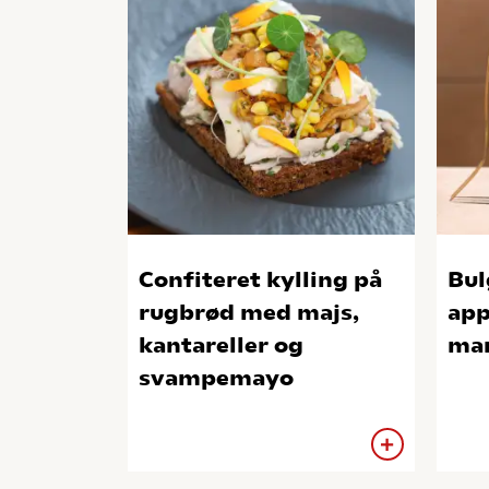
Confiteret kylling på
Bul
rugbrød med majs,
app
kantareller og
ma
svampemayo