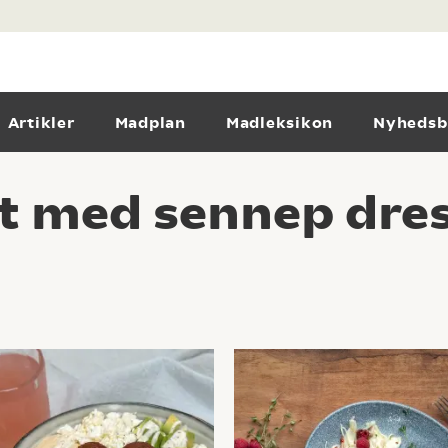
Artikler
Madplan
Madleksikon
Nyhedsb
t med sennep dre