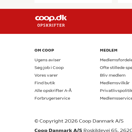
OM COOP
MEDLEM
Ugens aviser
Medlemsfordel
Søg job i Coop
Ofte stillede s
Vores varer
Bliv medlem
Find butik
Medlemsvilkår
Alle opskrifter A-Å
Privatlivspoliti
Forbrugerservice
Medlemsservic
© Copyright 2026 Coop Danmark A/S
Coop Danmark A/S
Roskildevej 65, 262