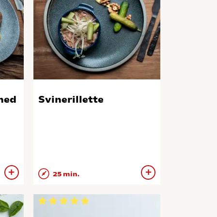
 med
Svinerillette
25 min.