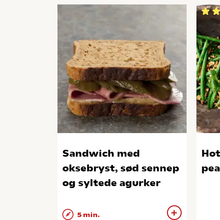
Sandwich med
Hot
oksebryst, sød sennep
pea
og syltede agurker
5 min.