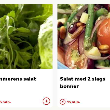
merens salat
Salat med 2 slags
bønner
5 min.
15 min.