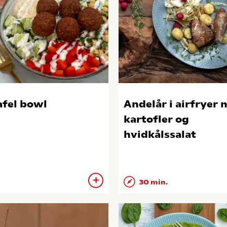
afel bowl
Andelår i airfryer
kartofler og
hvidkålssalat
30 min.