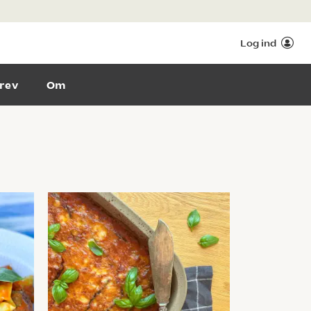
Log ind
rev
Om