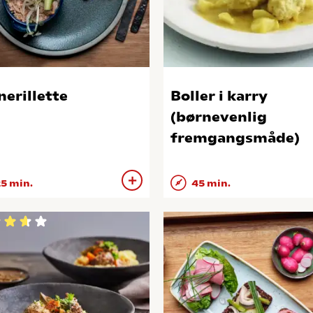
nerillette
Boller i karry
(børnevenlig
fremgangsmåde)
5 min.
45 min.