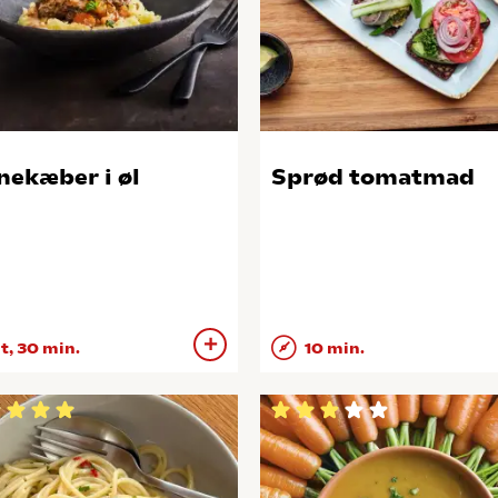
nekæber i øl
Sprød tomatmad
 t, 30 min.
10 min.