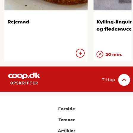
Rejemad
Kylling-lingui
og flødesauce
20 min.
Til top
Forside
Temaer
Artikler