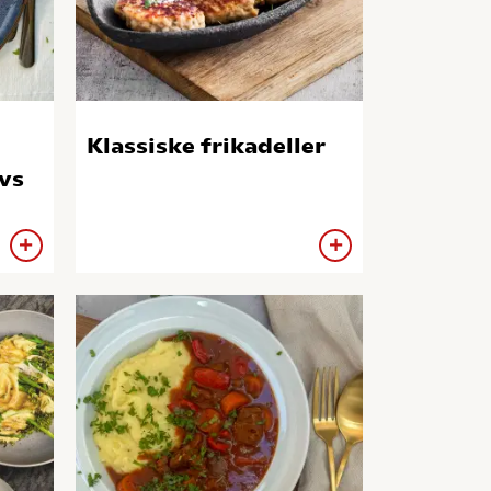
Klassiske frikadeller
vs