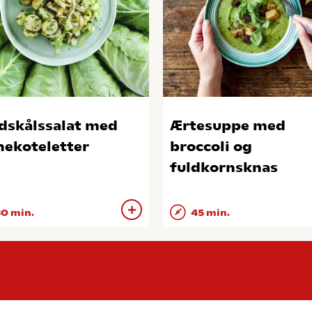
dskålssalat med
Ærtesuppe med
nekoteletter
broccoli og
fuldkornsknas
0 min.
45 min.