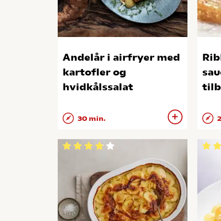
Andelår i airfryer med
Rib
kartofler og
sau
hvidkålssalat
til
30 min.
2