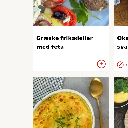
Græske frikadeller
Ok
med feta
sv
1