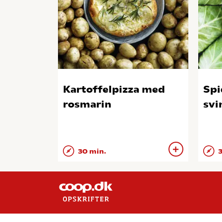
Kartoffelpizza med
Spi
rosmarin
svi
30 min.
3