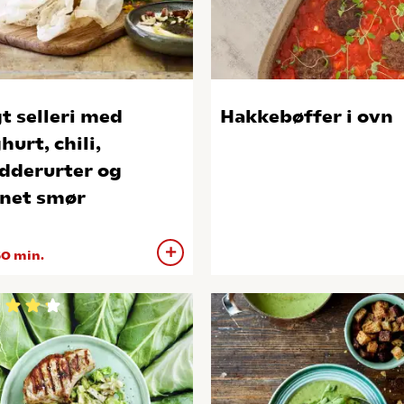
t selleri med
Hakkebøffer i ovn
hurt, chili,
dderurter og
net smør
0 min.