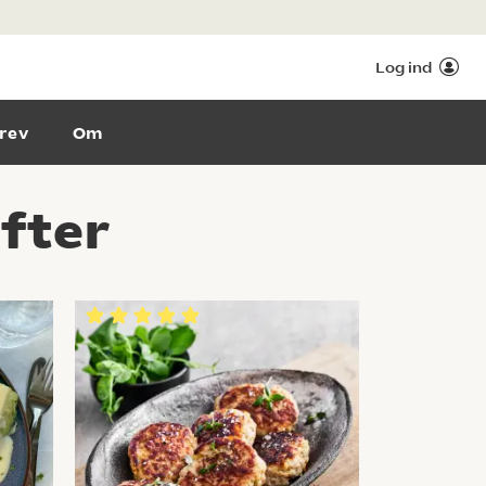
Log ind
rev
Om
ifter