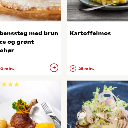
benssteg med brun
Kartoffelmos
ce og grønt
behør
0 min.
25 min.