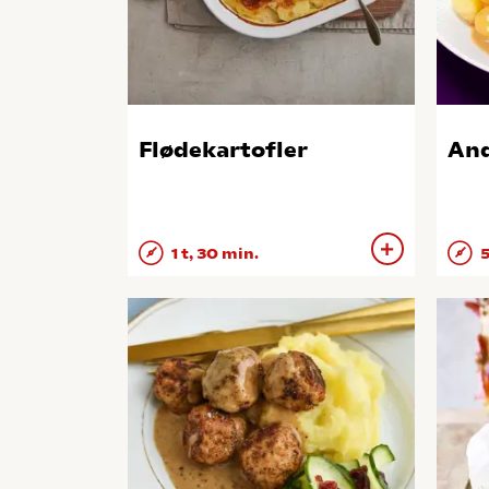
Flødekartofler
And
1 t, 30 min.
5