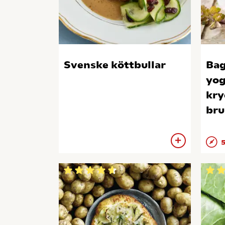
Svenske köttbullar
Bag
yog
kry
bru
5