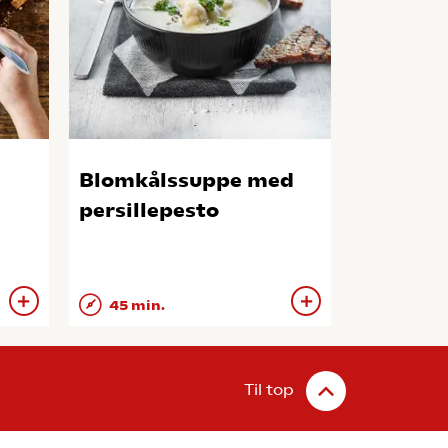
Blomkålssuppe med
persillepesto
45 min.
Til top