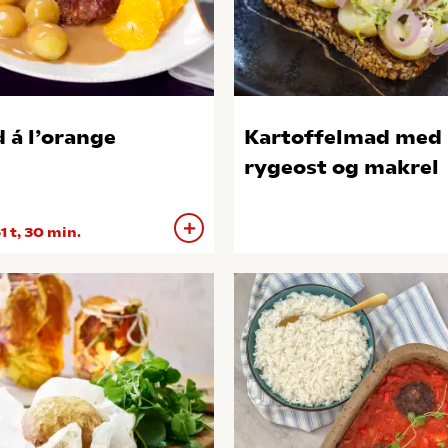
 á l’orange
Kartoffelmad med
rygeost og makrel
1 t, 30 min.