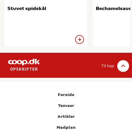
Stuvet spidskål
Bechamelsauc
Til top
Forside
Temaer
Artikler
Madplan