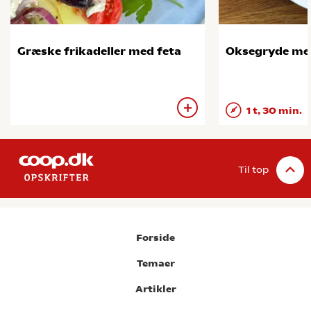
Græske frikadeller med feta
Oksegryde me
1 t, 30 min.
Til top
Forside
Temaer
Artikler