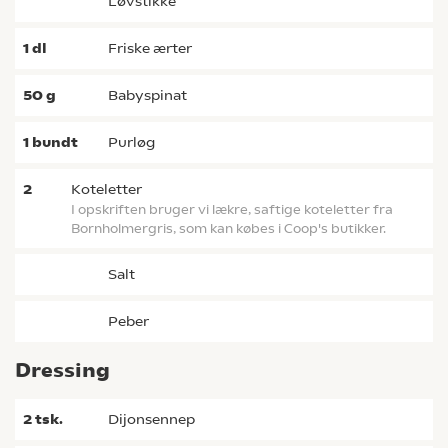
løvstikke
1
dl
friske ærter
50
g
babyspinat
1
bundt
purløg
2
koteletter
I opskriften bruger vi lækre, saftige koteletter fra
Bornholmergris, som kan købes i Coop's butikker.
salt
peber
Dressing
2
tsk.
dijonsennep