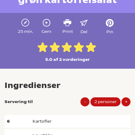
25 min.
Gem
Print
Del
Pin
5.0 af 2
vurderinger
Ingredienser
Servering til
-
2
personer
+
6
kartofler