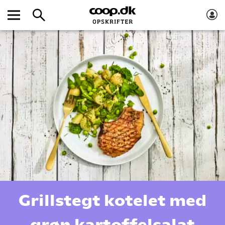
Grillstegt kotelet med
grøn kartoffelsalat