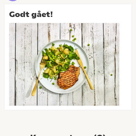
Godt gået!