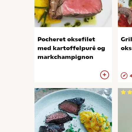
Pocheret oksefilet
Gri
med kartoffelpuré og
oks
markchampignon
4