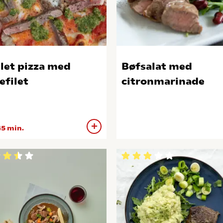
llet pizza med
Bøfsalat med
efilet
citronmarinade
5 min.