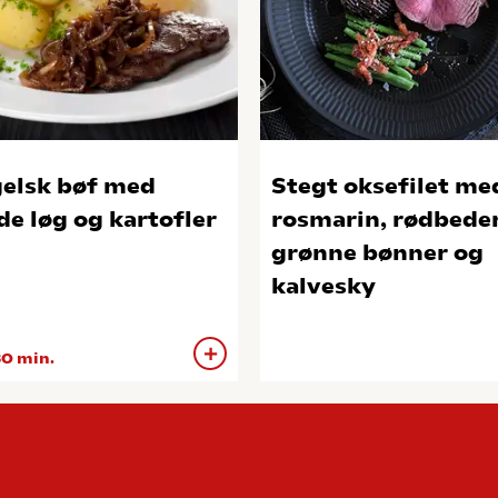
elsk bøf med
Stegt oksefilet me
de løg og kartofler
rosmarin, rødbeder
grønne bønner og
kalvesky
0 min.