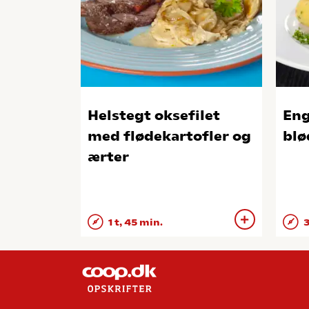
Helstegt oksefilet
Eng
med flødekartofler og
blø
ærter
1 t, 45 min.
3