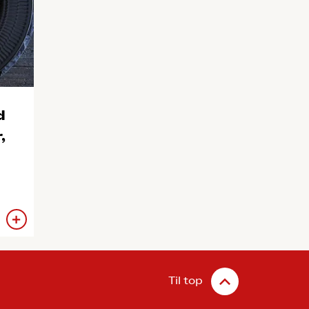
d
,
Til top