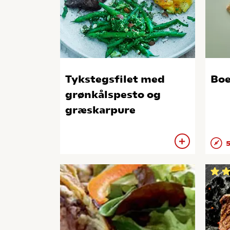
Tykstegsfilet med
Boe
grønkålspesto og
græskarpure
5