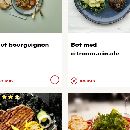
uf bourguignon
Bøf med
citronmarinade
0 min.
40 min.