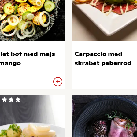
llet bøf med majs
Carpaccio med
 mango
skrabet peberrod