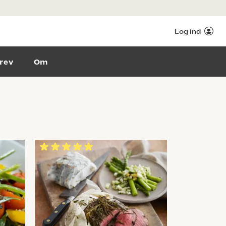
Log ind
rev
Om