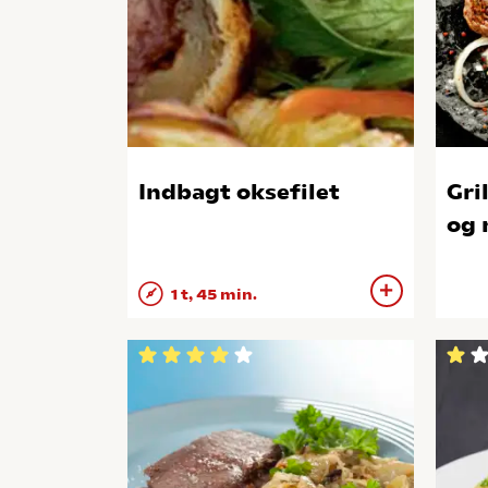
Indbagt oksefilet
Gri
og
1 t, 45 min.