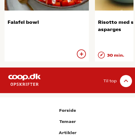
Falafel bowl
Risotto med s
asparges
30 min.
Til top
Forside
Temaer
Artikler