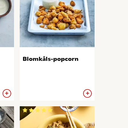
Blomkåls-popcorn