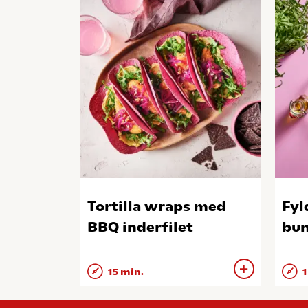
Tortilla wraps med
Fyl
BBQ inderfilet
bun
15 min.
1