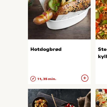
Hotdogbrød
Ste
kyl
1 t, 35 min.