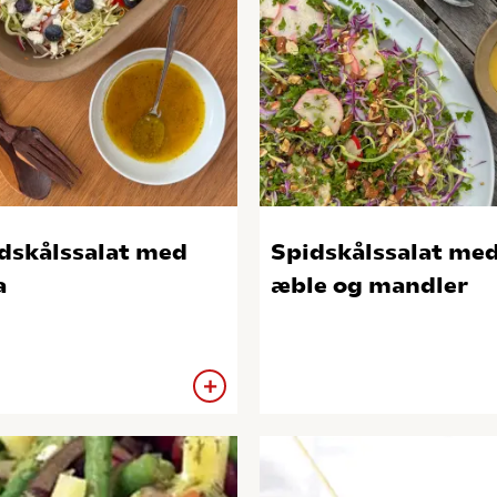
dskålssalat med
Spidskålssalat me
a
æble og mandler