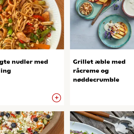
gte nudler med
Grillet æble med
ling
råcreme og
nøddecrumble