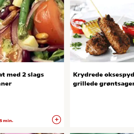
at med 2 slags
Krydrede oksespyd
ner
grillede grøntsage
5 min.