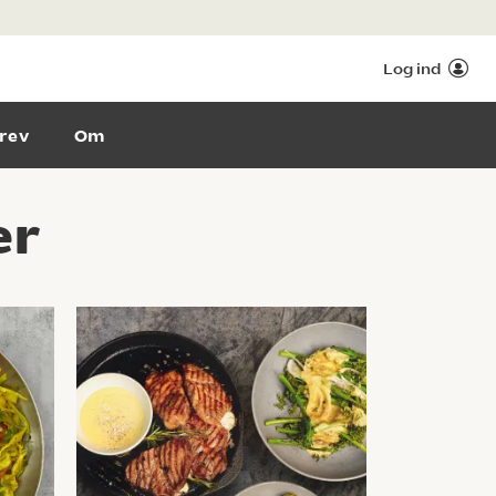
Log ind
rev
Om
er