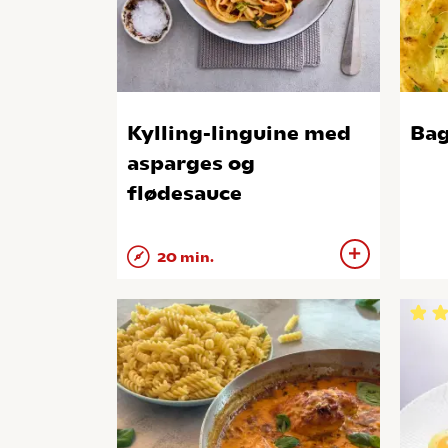
Kylling-linguine med
Bag
asparges og
flødesauce
20 min.