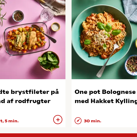
dte brystfileter på
One pot Bolognese
d af rodfrugter
med Hakket Kyllin
 t, 5 min.
30 min.