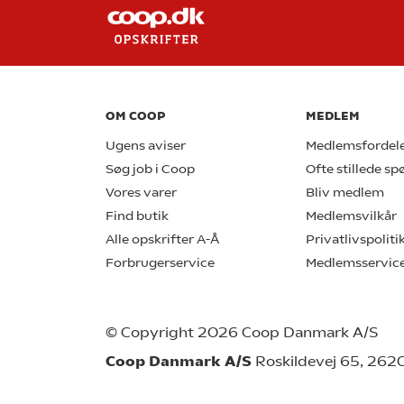
OM COOP
MEDLEM
Ugens aviser
Medlemsfordel
Søg job i Coop
Ofte stillede s
Vores varer
Bliv medlem
Find butik
Medlemsvilkår
Alle opskrifter A-Å
Privatlivspoliti
Forbrugerservice
Medlemsservic
© Copyright 2026 Coop Danmark A/S
Coop Danmark A/S
Roskildevej 65, 262