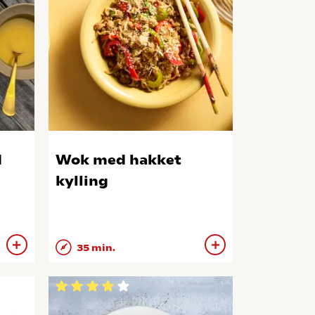
d
Wok med hakket
kylling
35 min.