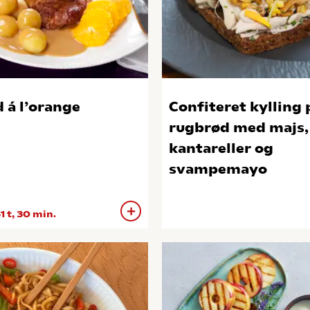
 á l’orange
Confiteret kylling 
rugbrød med majs,
kantareller og
svampemayo
1 t, 30 min.