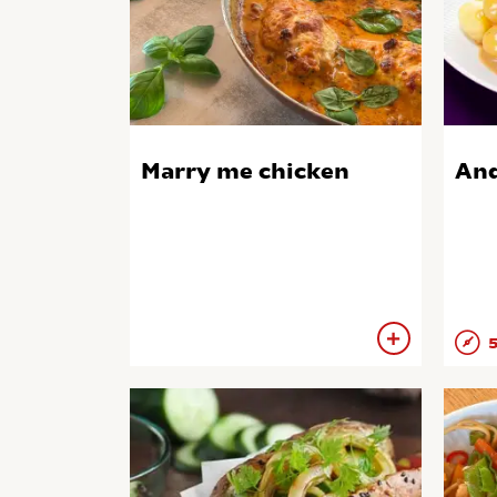
Marry me chicken
And
5