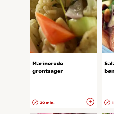
Marinerede
Sal
grøntsager
bøn
20 min.
1