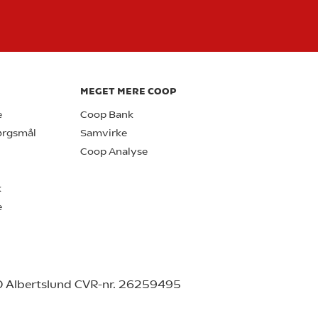
MEGET MERE COOP
e
Coop Bank
pørgsmål
Samvirke
Coop Analyse
k
e
0 Albertslund CVR-nr. 26259495