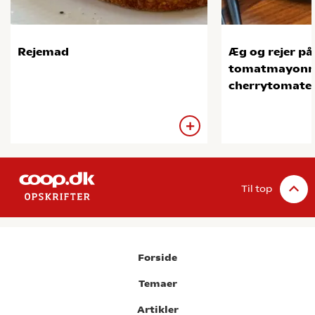
Rejemad
Æg og rejer p
tomatmayonna
cherrytomate
Til top
Forside
Temaer
Artikler