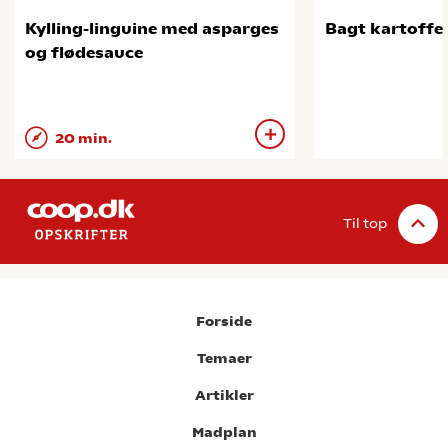
Kylling-linguine med asparges
Bagt kartoffe
og flødesauce
20 min.
Til top
Forside
Temaer
Artikler
Madplan