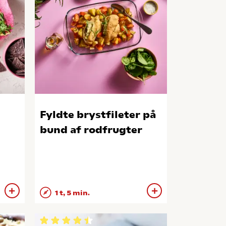
Fyldte brystfileter på
bund af rodfrugter
1 t, 5 min.