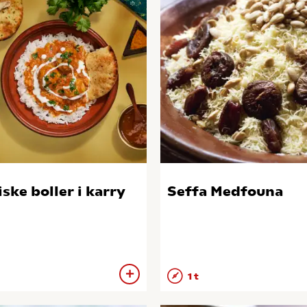
iske boller i karry
Seffa Medfouna
1 t