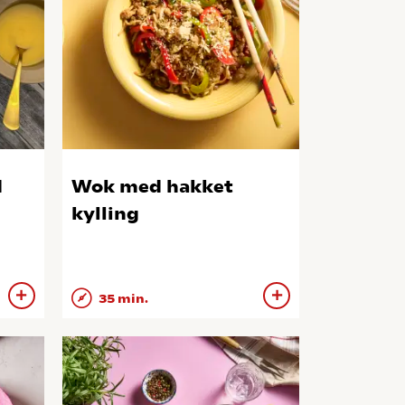
d
Wok med hakket
kylling
35 min.