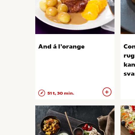
And á l’orange
Con
rug
kan
sv
51 t, 30 min.