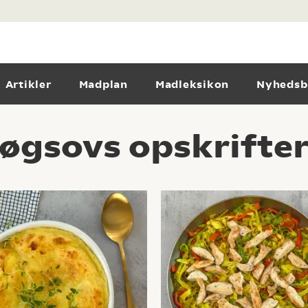
Artikler
Madplan
Madleksikon
Nyhedsb
løgsovs opskrifte