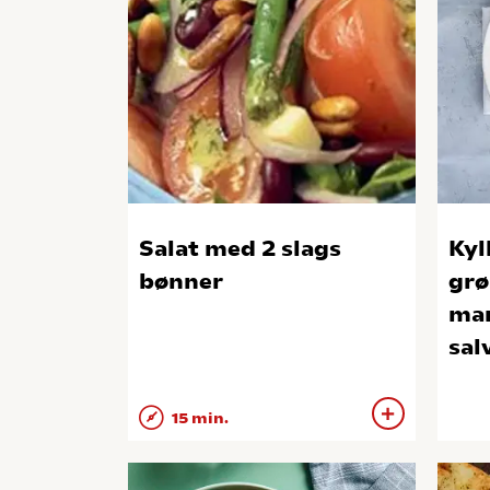
Salat med 2 slags
Kyl
bønner
grø
man
sal
15 min.