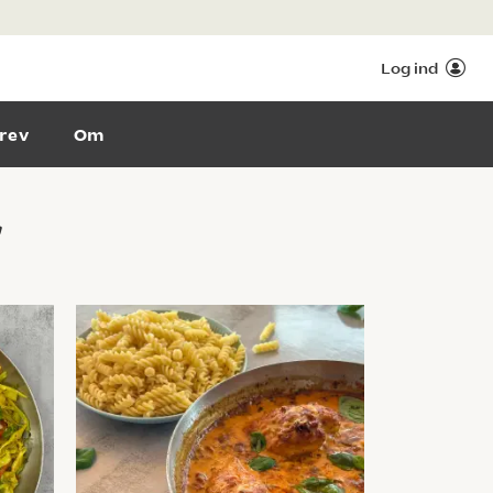
Log ind
rev
Om
r