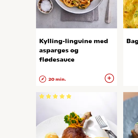
Kylling-linguine med
Bag
asparges og
flødesauce
20 min.