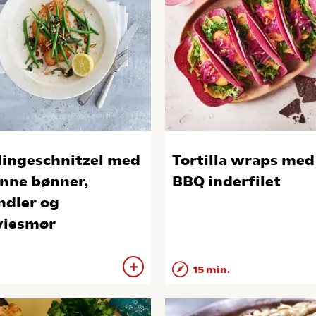
lingeschnitzel med
Tortilla wraps med
nne bønner,
BBQ inderfilet
dler og
viesmør
15 min.