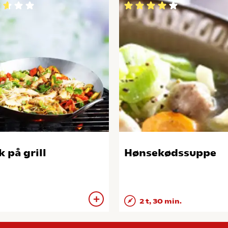
 på grill
Hønsekødssuppe
2 t, 30 min.