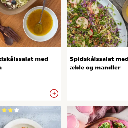
dskålssalat med
Spidskålssalat me
a
æble og mandler