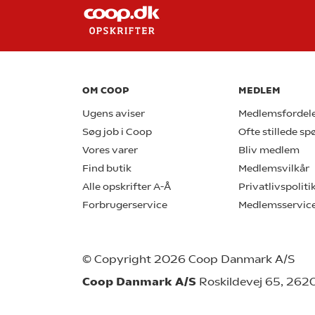
OM COOP
MEDLEM
Ugens aviser
Medlemsfordel
Søg job i Coop
Ofte stillede s
Vores varer
Bliv medlem
Find butik
Medlemsvilkår
Alle opskrifter A-Å
Privatlivspoliti
Forbrugerservice
Medlemsservic
© Copyright 2026 Coop Danmark A/S
Coop Danmark A/S
Roskildevej 65, 262