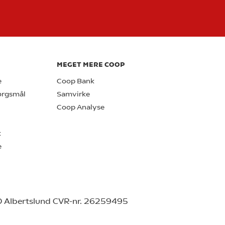
MEGET MERE COOP
e
Coop Bank
pørgsmål
Samvirke
Coop Analyse
k
e
0 Albertslund CVR-nr. 26259495