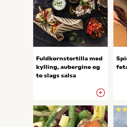
Fuldkornstortilla med
Spi
kylling, aubergine og
fet
to slags salsa