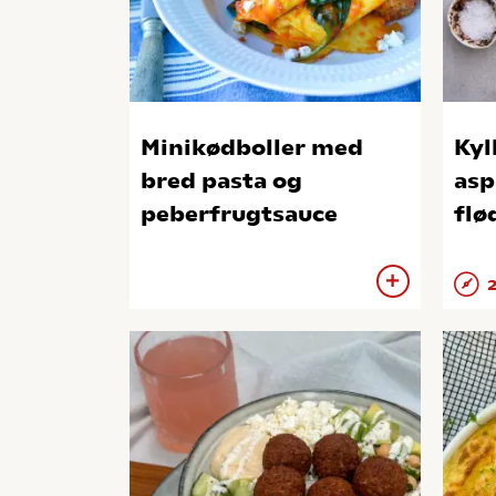
Minikødboller med
Kyl
bred pasta og
asp
peberfrugtsauce
flø
2