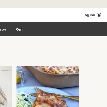
Log ind
rev
Om