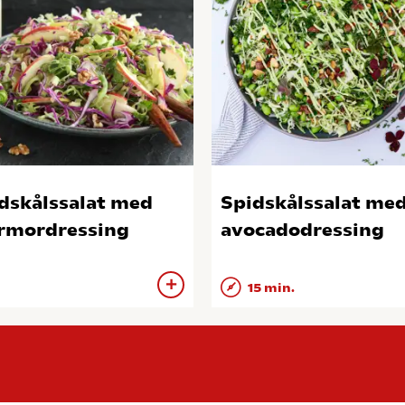
dskålssalat med
Spidskålssalat me
rmordressing
avocadodressing
15 min.