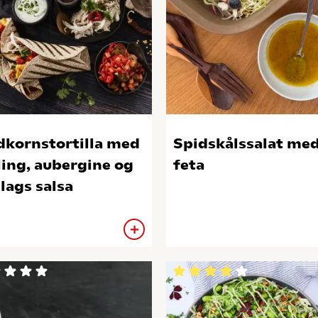
dkornstortilla med
Spidskålssalat me
ling, aubergine og
feta
slags salsa