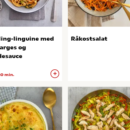
ling-linguine med
Råkostsalat
arges og
desauce
0 min.