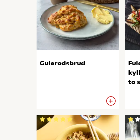
Gulerodsbrud
Ful
kyl
to 