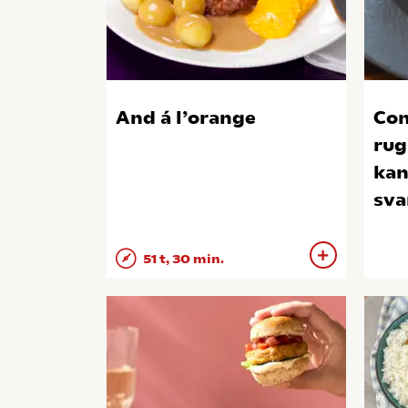
And á l’orange
Con
rug
kan
sv
51 t, 30 min.