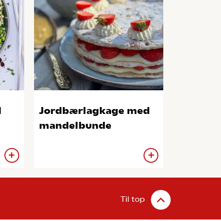
d
Jordbærlagkage med
mandelbunde
Til top