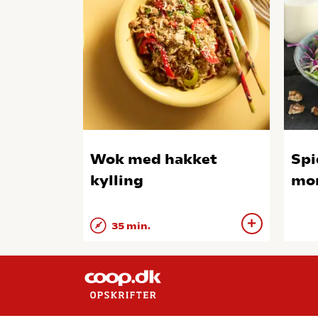
Wok med hakket
Spi
kylling
mo
35 min.