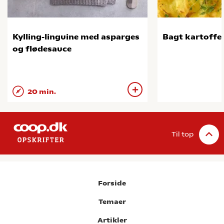
Kylling-linguine med asparges
Bagt kartoffe
og flødesauce
20 min.
Til top
Forside
Temaer
Artikler