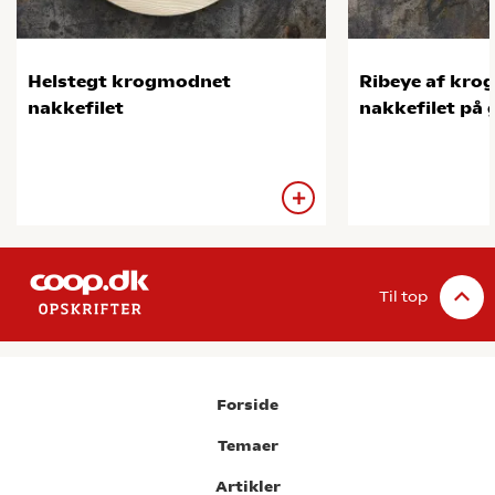
Helstegt krogmodnet
Ribeye af kr
nakkefilet
nakkefilet på g
Til top
Forside
Temaer
Artikler