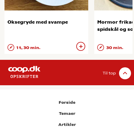
Oksegryde med svampe
Mormor frikad
spidskål og so
1 t, 30 min.
30 min.
Til top
Forside
Temaer
Artikler