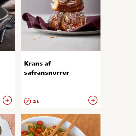
Krans af
safransnurrer
2 t