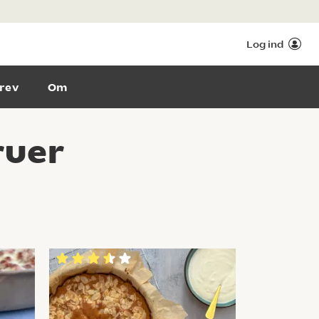
Log ind
rev
Om
ruer