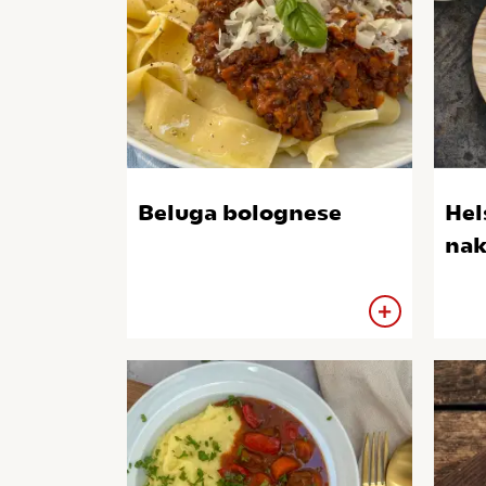
Beluga bolognese
Hel
nak