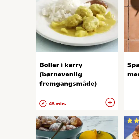
Boller i karry
Spa
(børnevenlig
med
fremgangsmåde)
45 min.