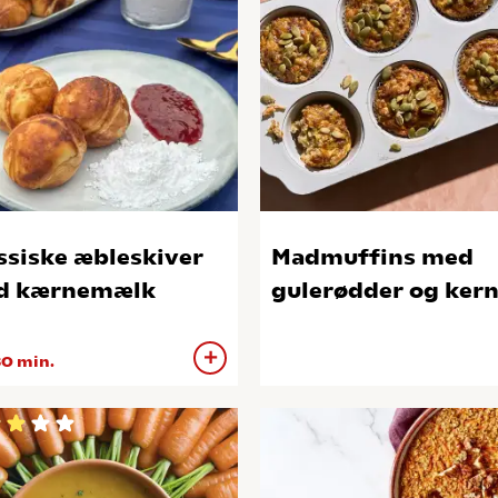
ssiske æbleskiver
Madmuffins med
d kærnemælk
gulerødder og ker
0 min.