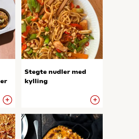
Stegte nudler med
ner
kylling