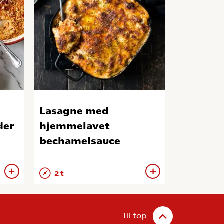
Lasagne med
der
hjemmelavet
bechamelsauce
2 t
Til top