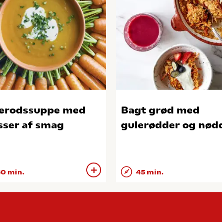
erodssuppe med
Bagt grød med
ser af smag
gulerødder og nød
0 min.
45 min.