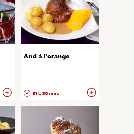
And á l’orange
51 t, 30 min.