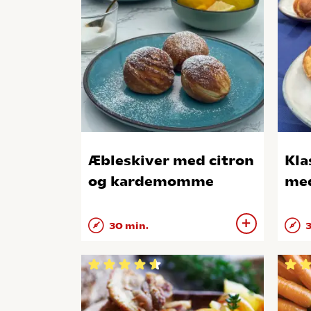
Æbleskiver med citron
Kla
og kardemomme
me
30 min.
3