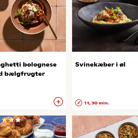
ghetti bolognese
Svinekæber i øl
 bælgfrugter
1 t, 30 min.