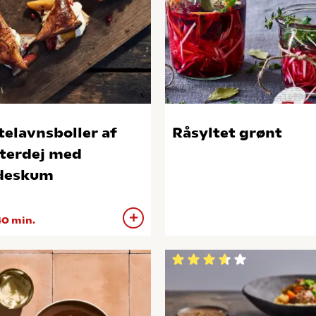
telavnsboller af
Råsyltet grønt
terdej med
deskum
0 min.