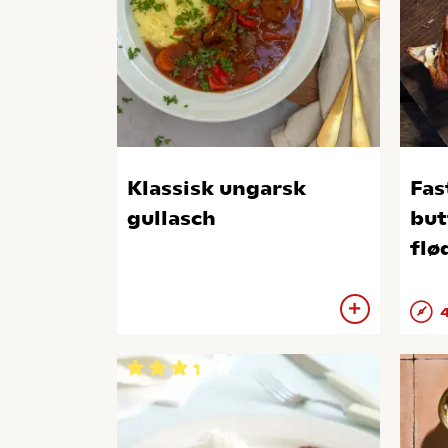
Klassisk ungarsk
Fas
gullasch
but
flø
4