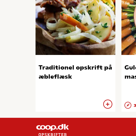
Traditionel opskrift på
Gul
æbleflæsk
mas
3