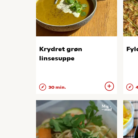
Krydret grøn
Fyl
linsesuppe
30 min.
4