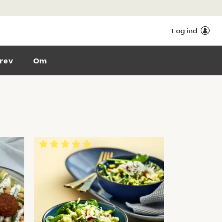
Log ind
rev
Om