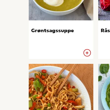
Grøntsagssuppe
Rås