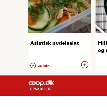
Asiatisk nudelsalat
Mil
og 
25 min.