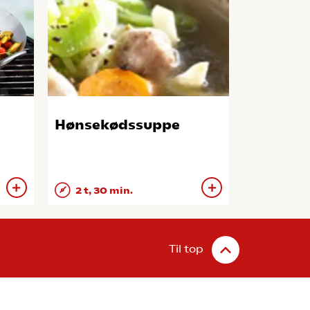
Hønsekødssuppe
2 t, 30 min.
Til top