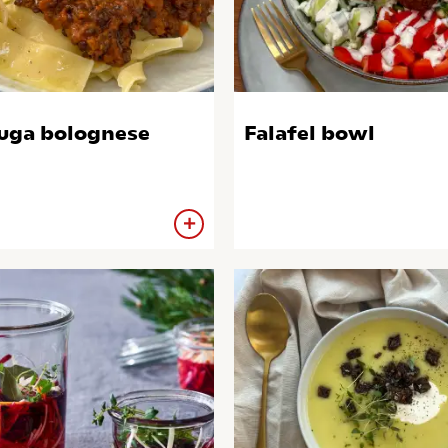
uga bolognese
Falafel bowl