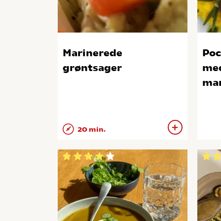
Marinerede
Poc
grøntsager
med
ma
20 min.