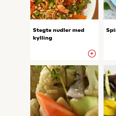
Stegte nudler med
Spi
kylling