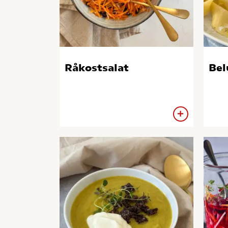
Råkostsalat
Bel