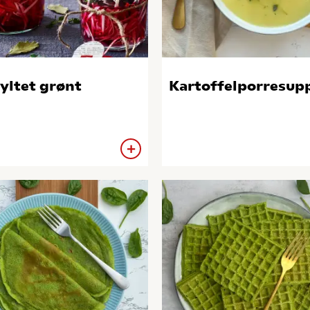
yltet grønt
Kartoffelporresup