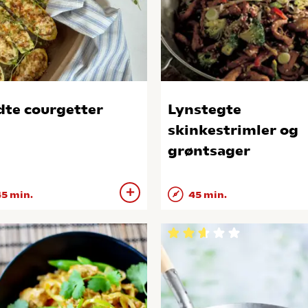
dte courgetter
Lynstegte
skinkestrimler og
grøntsager
5 min.
45 min.