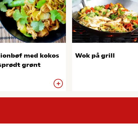
lionbøf med kokos
Wok på grill
sprødt grønt