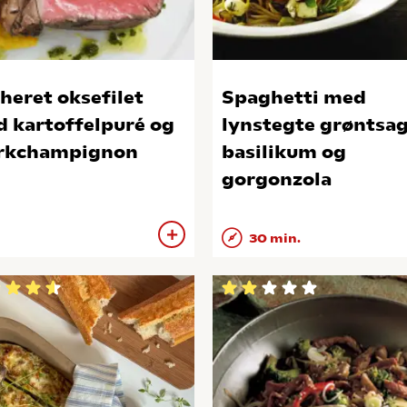
heret oksefilet
Spaghetti med
 kartoffelpuré og
lynstegte grøntsag
rkchampignon
basilikum og
gorgonzola
30 min.