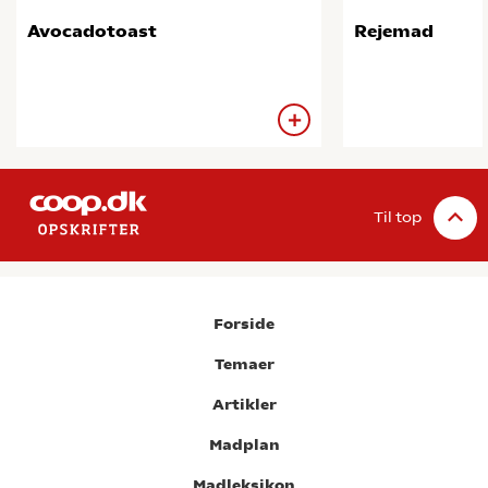
Avocadotoast
Rejemad
Til top
Forside
Temaer
Artikler
Madplan
Madleksikon