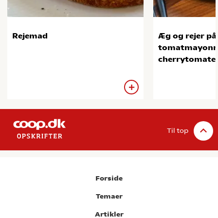
Rejemad
Æg og rejer p
tomatmayonna
cherrytomate
Til top
Forside
Temaer
Artikler