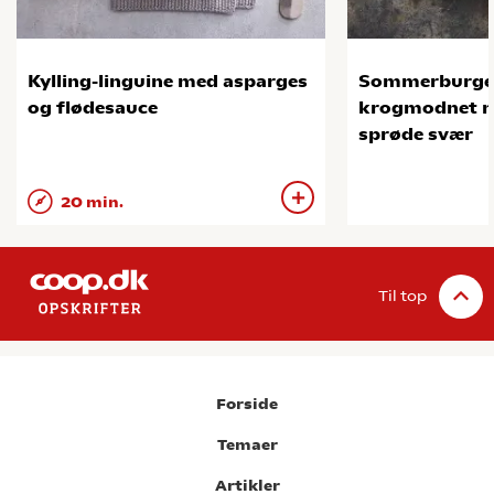
Kylling-linguine med asparges
Sommerburge
og flødesauce
krogmodnet na
sprøde svær
20 min.
Til top
Forside
Temaer
Artikler