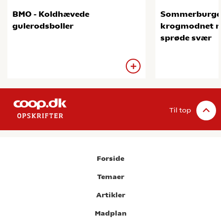
BMO - Koldhævede
Sommerburge
gulerodsboller
krogmodnet na
sprøde svær
Til top
Forside
Temaer
Artikler
Madplan