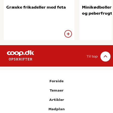
Græske frikadeller med feta
Minikødboller
og peberfrugt
Til top
Forside
Temaer
Artikler
Madplan