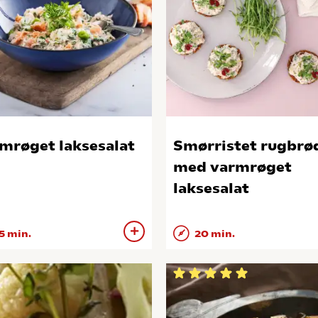
mrøget laksesalat
Smørristet rugbrø
med varmrøget
laksesalat
5 min.
20 min.