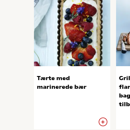
Tærte med
Gri
marinerede bær
fla
bag
til