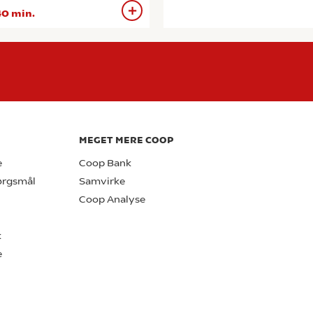
0 min.
MEGET MERE COOP
e
Coop Bank
pørgsmål
Samvirke
Coop Analyse
k
e