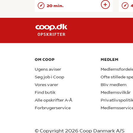
20 min.
4
OM COOP
MEDLEM
Ugens aviser
Medlemsfordel
Søg job i Coop
Ofte stillede s
Vores varer
Bliv medlem
Find butik
Medlemsvilkår
Alle opskrifter A-Å
Privatlivspoliti
Forbrugerservice
Medlemsservic
© Copyright 2026 Coop Danmark A/S