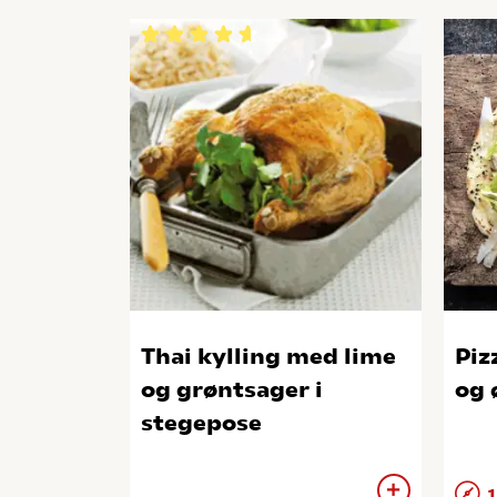
Thai kylling med lime
Piz
og grøntsager i
og 
stegepose
1