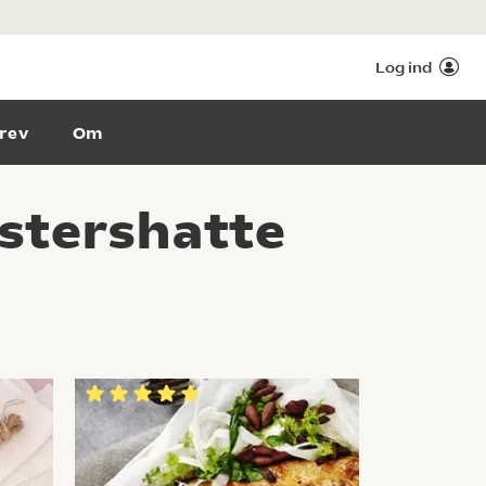
Log ind
rev
Om
stershatte