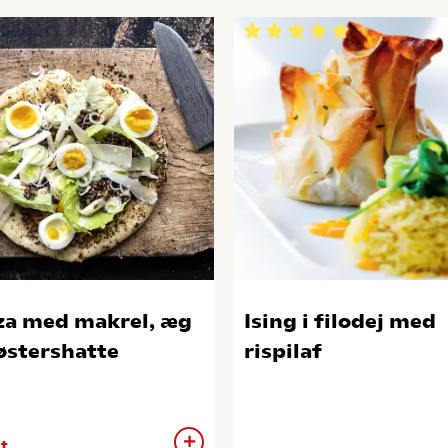
za med makrel, æg
Ising i filodej med
østershatte
rispilaf
 t