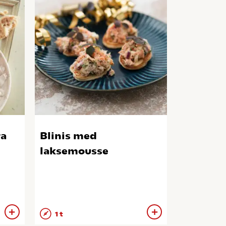
ra
Blinis med
laksemousse
1 t