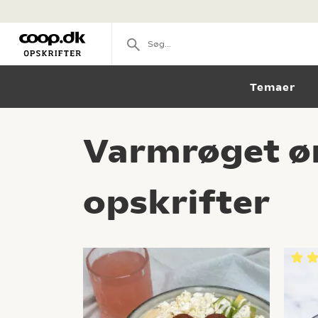
Temaer
Varmrøget ør
opskrifter