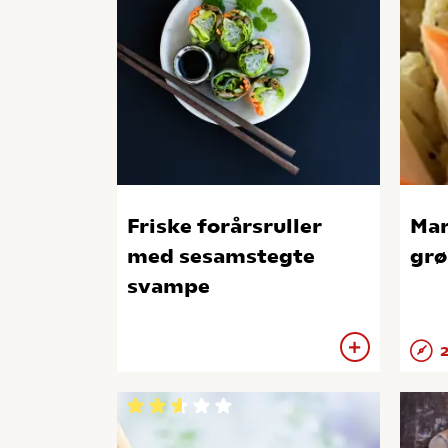
Friske forårsruller
Mar
med sesamstegte
grø
svampe
2