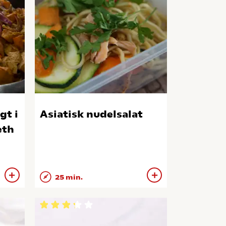
gt i
Asiatisk nudelsalat
eth
25 min.