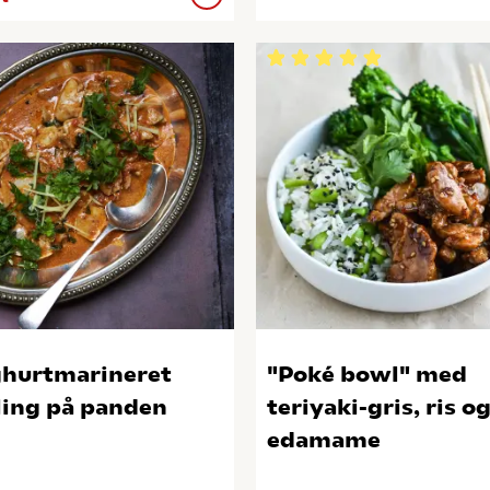
hurtmarineret
"Poké bowl" med
ling på panden
teriyaki-gris, ris o
edamame