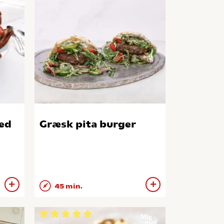
ed
Græsk pita burger
45 min.