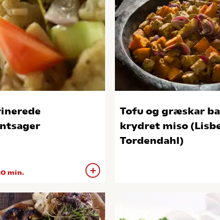
inerede
Tofu og græskar ba
ntsager
krydret miso (Lisb
Tordendahl)
0 min.