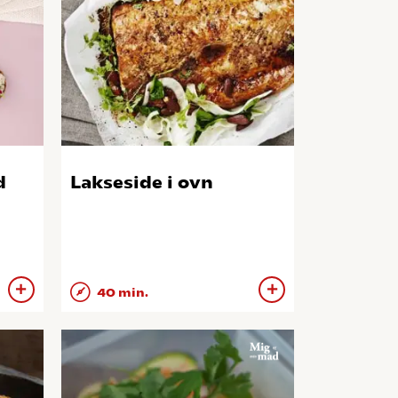
d
Lakseside i ovn
40 min.