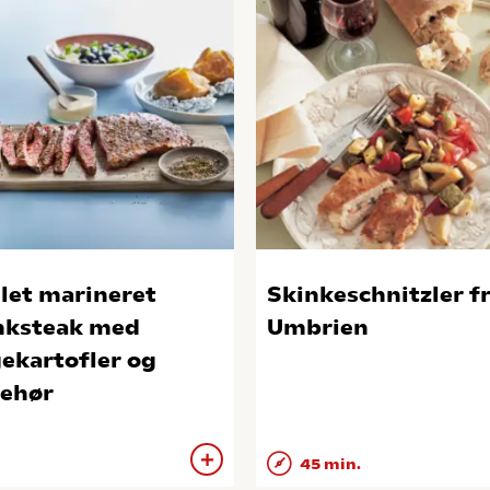
llet marineret
Skinkeschnitzler f
nksteak med
Umbrien
ekartofler og
behør
45 min.