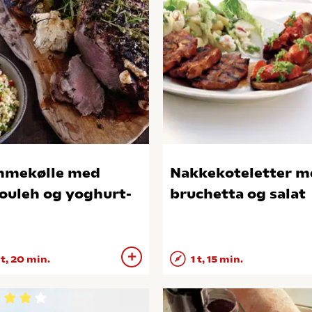
mmekølle med
Nakkekoteletter m
ouleh og yoghurt-
bruchetta og salat
 t, 20 min.
1 t, 15 min.