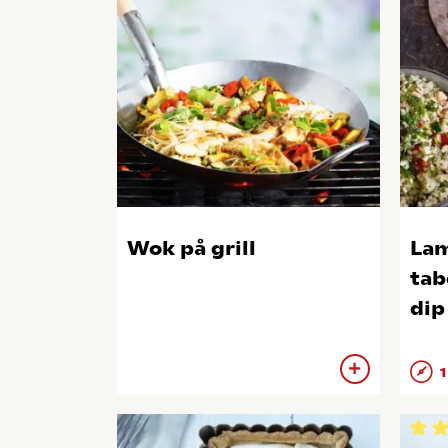
Wok på grill
La
tab
dip
1