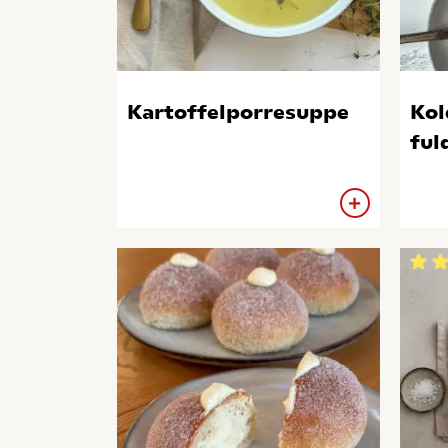
Kartoffelporresuppe
Ko
ful