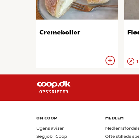
Cremeboller
Flø
1
OM COOP
MEDLEM
Ugens aviser
Medlemsfordel
Søg job i Coop
Ofte stillede s