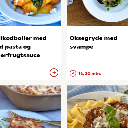
ikødboller med
Oksegryde med
d pasta og
svampe
erfrugtsauce
1 t, 30 min.