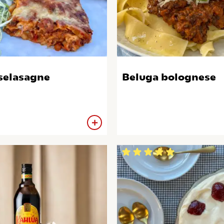
selasagne
Beluga bolognese