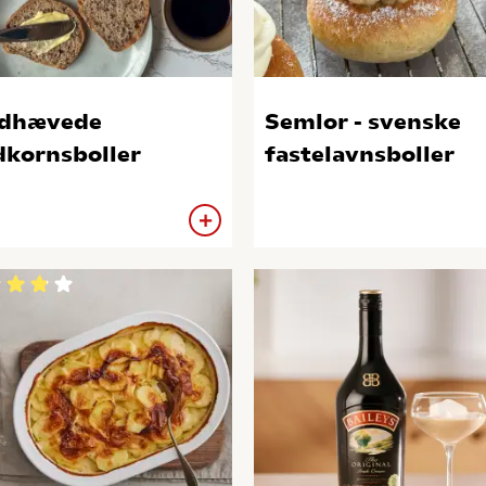
ldhævede
Semlor - svenske
dkornsboller
fastelavnsboller