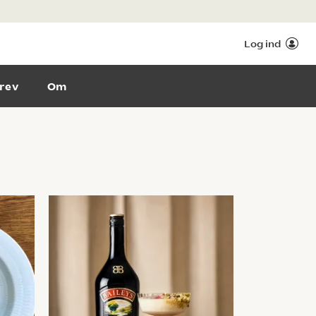
Log ind
rev
Om