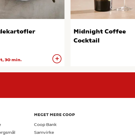
dekartofler
Midnight Coffee
Cocktail
 t, 30 min.
MEGET MERE COOP
e
Coop Bank
pørgsmål
Samvirke