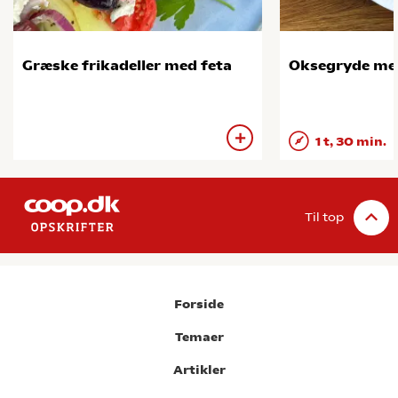
Græske frikadeller med feta
Oksegryde me
1 t, 30 min.
Til top
Forside
Temaer
Artikler