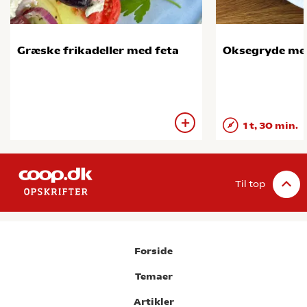
Græske frikadeller med feta
Oksegryde me
1 t, 30 min.
Til top
Forside
Temaer
Artikler