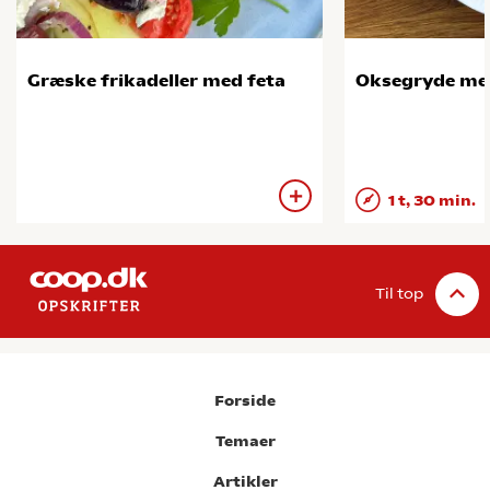
Græske frikadeller med feta
Oksegryde me
1 t, 30 min.
Til top
Forside
Temaer
Artikler