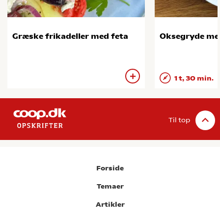
Græske frikadeller med feta
Oksegryde me
1 t, 30 min.
Til top
Forside
Temaer
Artikler